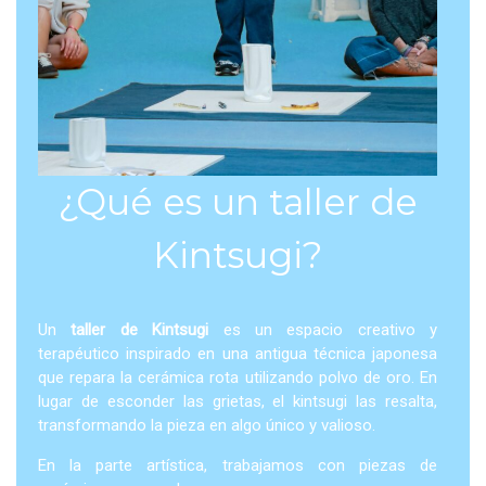
¿Qué es un taller de
Kintsugi?
Un
taller de Kintsugi
es un espacio creativo y
terapéutico inspirado en una antigua técnica japonesa
que repara la cerámica rota utilizando polvo de oro. En
lugar de esconder las grietas, el kintsugi las resalta,
transformando la pieza en algo único y valioso.
En la parte artística, trabajamos con piezas de