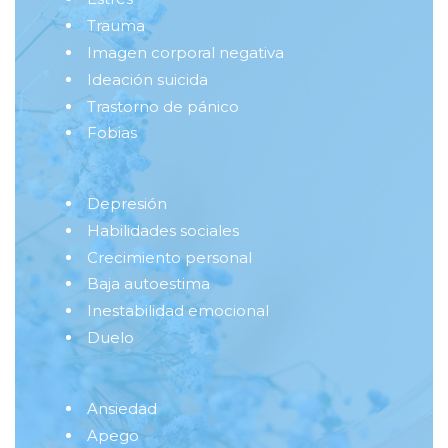
Trauma
Imagen corporal negativa
Ideación suicida
Trastorno de pánico
Fobias
Depresión
Habilidades sociales
Crecimiento personal
Baja autoestima
Inestabilidad emocional
Duelo
Ansiedad
Apego