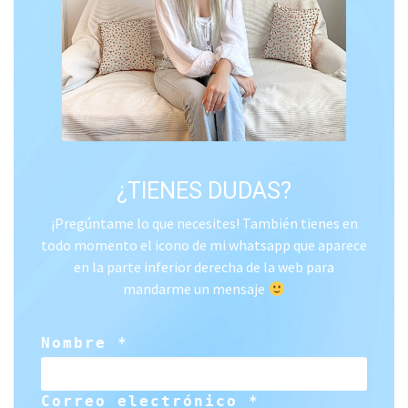
¿TIENES DUDAS?
¡Pregúntame lo que necesites! También tienes en
todo momento el icono de mi whatsapp que aparece
en la parte inferior derecha de la web para
mandarme un mensaje
Nombre *
Correo electrónico *