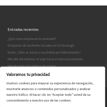
Entradas recientes
¿Qué cosas empeoran tu ansiedad?
El Impacto de las Redes Sociales en la Psicología
Duelo: ¿Sólo se asocia a la pérdida por fallecimiento?
Más allá del síntoma: el viaje hacia el autoconocimiento
Introducción a los 4 tipos de apego
Valoramos tu privacidad
Usamos cookies para mejorar su experiencia de navegación,
mostrarle anuncios o contenidos personalizados y analizar
nuestro tráfico. Al hacer clic en “Aceptar todo” usted da su
© 2026
Psicología Benlliure
–
Todos los derechos reservados
consentimiento a nuestro uso de las cookies.
Hosting by
Turianet