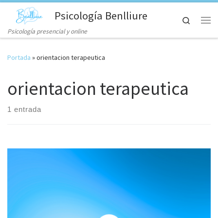
Psicología Benlliure
Skip to content
Search
Me
Psicología presencial y online
Portada
»
orientacion terapeutica
orientacion terapeutica
1 entrada