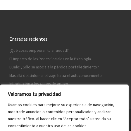
Entradas recientes
¿Qué cosas empeoran tu ansiedad?
El Impacto de las Redes Sociales en la Psicología
Duelo: ¿Sólo se asocia a la pérdida por fallecimiento?
Más allá del síntoma: el viaje hacia el autoconocimiento
Introducción a los 4 tipos de apego
Valoramos tu privacidad
Usamos cookies para mejorar su experiencia de navegación,
mostrarle anuncios o contenidos personalizados y analizar
nuestro tráfico. Al hacer clic en “Aceptar todo” usted da su
© 2026
Psicología Benlliure
–
Todos los derechos reservados
consentimiento a nuestro uso de las cookies.
Hosting by
Turianet